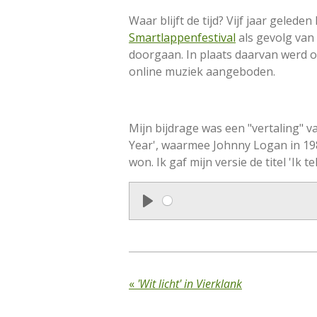
Waar blijft de tijd? Vijf jaar geled
Smartlappenfestival
als gevolg van
doorgaan. In plaats daarvan werd 
online muziek aangeboden.
Mijn bijdrage was een "vertaling" v
Year', waarmee Johnny Logan in 198
won. Ik gaf mijn versie de titel 'Ik tel
P
l
a
y
«
'Wit licht' in Vierklank