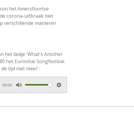
en kon het Amersfoortse
 de corona-uitbraak niet
op verschillende manieren
an het liedje 'What's Another
0 het Eurovisie Songfestival
 de tijd niet meer'.
00:00
M
S
u
e
t
t
e
t
i
n